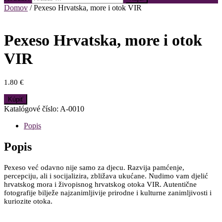
Domov
/ Pexeso Hrvatska, more i otok VIR
Pexeso Hrvatska, more i otok
VIR
1.80
€
Kúpiť
Katalógové číslo:
A-0010
Popis
Popis
Pexeso već odavno nije samo za djecu. Razvija pamćenje,
percepciju, ali i socijalizira, zbližava ukućane. Nudimo vam djelić
hrvatskog mora i živopisnog hrvatskog otoka VIR. Autentične
fotografije bilježe najzanimljivije prirodne i kulturne zanimljivosti i
kuriozite otoka.