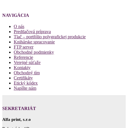
NAVIGÁCIA
O nás
Predtlačová príprava
Tlač – portfólio polygrafickej produkcie
Knihárske spracovanie
FTP server
Obchodné podmienky
Referencie
Verejné súťaže
Kontakty
Obchodný tím
Certifikáty
Etický kódex
Napíšte nám
SEKRETARIÁT
Alfa print, s.r.o