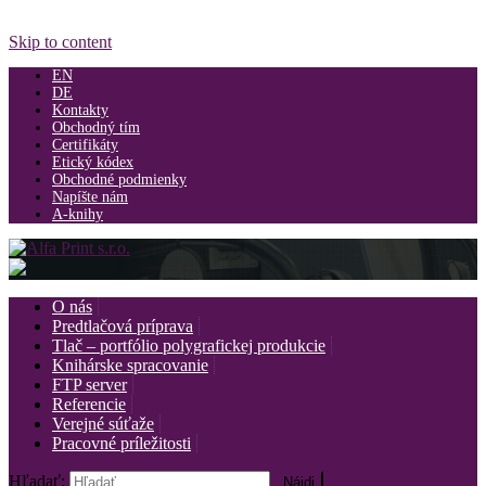
Skip to content
EN
DE
Kontakty
Obchodný tím
Certifikáty
Etický kódex
Obchodné podmienky
Napíšte nám
A-knihy
O nás
Predtlačová príprava
Tlač – portfólio polygrafickej produkcie
Knihárske spracovanie
FTP server
Referencie
Verejné súťaže
Pracovné príležitosti
Hľadať: