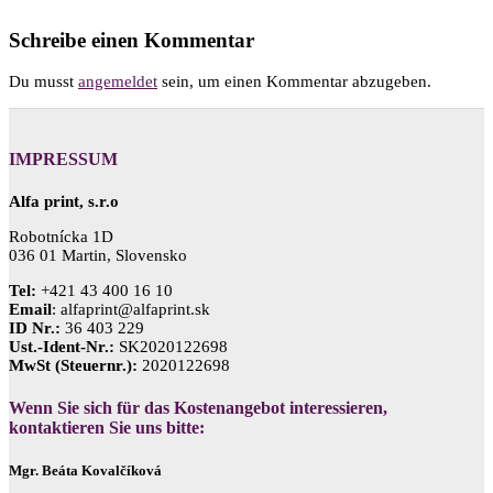
Schreibe einen Kommentar
Du musst
angemeldet
sein, um einen Kommentar abzugeben.
IMPRESSUM
Alfa print, s.r.o
Robotnícka 1D
036 01 Martin, Slovensko
Tel:
+421 43 400 16 10
Email
: alfaprint@alfaprint.sk
ID Nr.:
36 403 229
Ust.-Ident-Nr.:
SK2020122698
MwSt (Steuernr.):
2020122698
Wenn Sie sich für das Kostenangebot interessieren,
kontaktieren Sie uns bitte:
Mgr. Beáta Kovalčíková