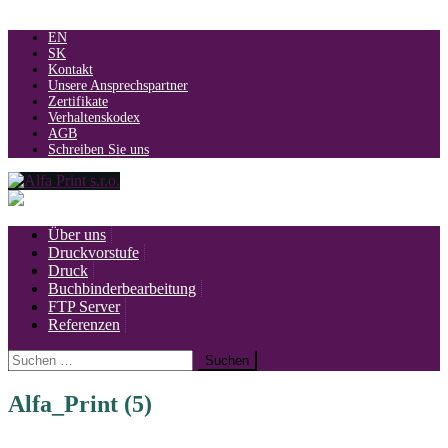
Skip
EN
SK
to
Kontakt
content
Unsere Ansprechspartner
Zertifikate
Verhaltenskodex
AGB
Schreiben Sie uns
Über uns
Druckvorstufe
Druck
Buchbinderbearbeitung
FTP Server
Referenzen
Suche
nach:
Alfa_Print (5)