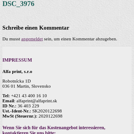
DSC_3976
Schreibe einen Kommentar
Du musst
angemeldet
sein, um einen Kommentar abzugeben.
IMPRESSUM
Alfa print, s.r.o
Robotnícka 1D
036 01 Martin, Slovensko
Tel:
+421 43 400 16 10
Email
: alfaprint@alfaprint.sk
ID Nr.:
36 403 229
Ust.-Ident-Nr.:
SK2020122698
MwSt (Steuernr.):
2020122698
Wenn Sie sich für das Kostenangebot interessieren,
kontaktieren Sie uns bitte: