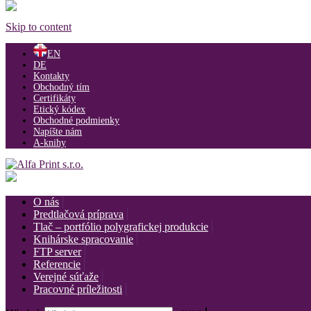
Skip to content
EN
DE
Kontakty
Obchodný tím
Certifikáty
Etický kódex
Obchodné podmienky
Napíšte nám
A-knihy
O nás
Predtlačová príprava
Tlač – portfólio polygrafickej produkcie
Knihárske spracovanie
FTP server
Referencie
Verejné súťaže
Pracovné príležitosti