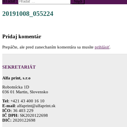
Hľadať:
20191008_055224
Pridaj komentár
Prepáčte, ale pred zanechaním komentára sa musíte
prihlásiť
.
SEKRETARIÁT
Alfa print, s.r.o
Robotnícka 1D
036 01 Martin, Slovensko
Tel:
+421 43 400 16 10
E-mail
: alfaprint@alfaprint.sk
IČO:
36 403 229
IČ DPH:
SK2020122698
DIČ:
2020122698